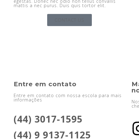
egestas. Donec nec odio non tellus convallis
mattis a nec purus. Duis quis tortor elit.
CONTACT US
Entre em contato
M
no
Entre em contato com nossa escola para mais
informações
Nos
che
(44) 3017-1595
(44) 9 9137-1125