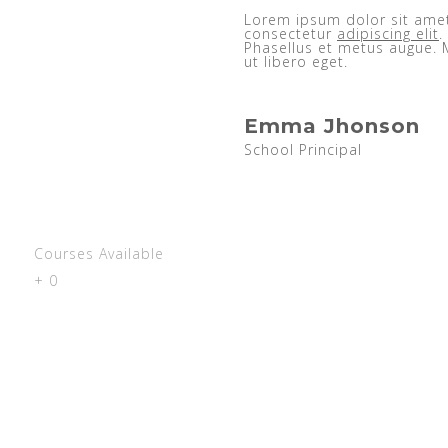
Lorem ipsum dolor sit ame
consectetur
adipiscing elit
.
Phasellus et metus augue. 
ut libero eget.
Emma Jhonson
School Principal
Courses Available
+
0