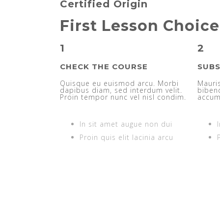
Certified Origin
First Lesson Choice
1
2
CHECK THE COURSE
SUBS
Quisque eu euismod arcu. Morbi
Mauris
dapibus diam, sed interdum velit.
bibend
Proin tempor nunc vel nisl condim.
accum
In sit amet augue non dui
Proin quis elit lacinia arcu