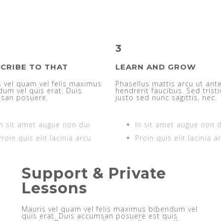
3
CRIBE TO THAT
LEARN AND GROW
 vel quam vel felis maximus
Phasellus mattis arcu ut ant
um vel quis erat. Duis
hendrerit faucibus. Sed trist
san posuere.
justo sed nunc sagittis, nec.
In sit amet augue non dui
In sit amet augue non d
Proin quis elit lacinia arcu
Proin quis elit lacinia a
Support & Private
Lessons
Mauris vel quam vel felis maximus bibendum vel
quis erat. Duis accumsan posuere est quis