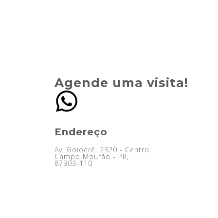
Agende uma visita!
Endereço
Av. Goioerê, 2320 - Centro
Campo Mourão - PR,
87303-110