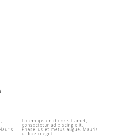
s
t,
Lorem ipsum dolor sit amet,
consectetur adipiscing elit.
Mauris
Phasellus et metus augue. Mauris
ut libero eget.