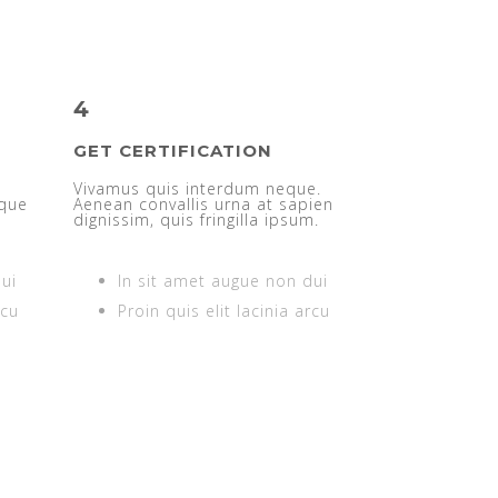
4
GET CERTIFICATION
e
Vivamus quis interdum neque.
ique
Aenean convallis urna at sapien
dignissim, quis fringilla ipsum.
ui
In sit amet augue non dui
rcu
Proin quis elit lacinia arcu