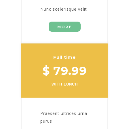
Nunc scelerisque velit
MORE
Full time
$ 79.99
WITH LUNCH
Praesent ultrices urna
purus