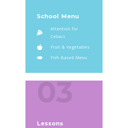
School Menu
Attention for
Celiacs
Fruit & Vegetables
Fish-Based Menu
03
Lessons