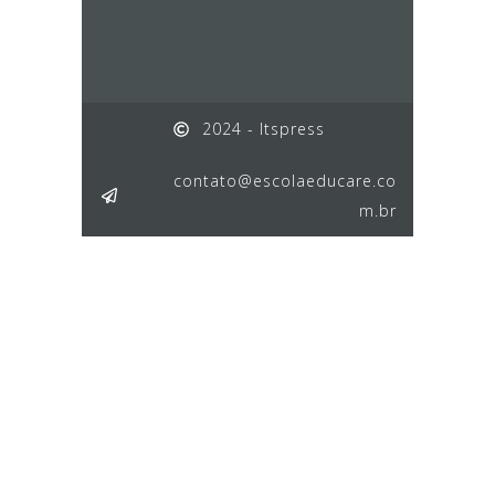
2024 - Itspress
contato@escolaeducare.co
m.br