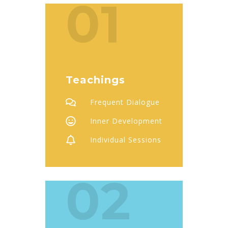
01
Teachings
Frequent Dialogue
Inner Development
Individual Sessions
02