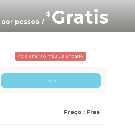
Gratis
$
por pessoa /
Adicionar ao meu Calendário
Preço : Free