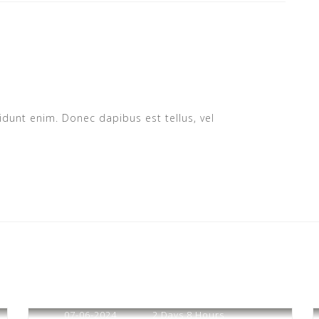
ncidunt enim. Donec dapibus est tellus, vel
07-06-2024
2 Days 8 Hours