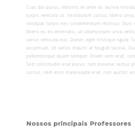
Cras dui purus, lobortis et ante id, lacinia tin
turpis vehicula ut. Vestibulum cursus libero ur
volutpat turpis nec condimentum rhoncus. Duis s
libero eu ex venenatis, ut ullamcorper urna veh
varius vehicula nisl. Donec eget tristique ligula. 
accumsan. Ut varius mauris at feugiat lacinia. D
pellentesque quam semper. Etiam sem erat, cond
Sed sollicitudin erat purus, non pulvinar lectus
cursus, sem eros malesuada erat, non auctor ar
Nossos principais Professores