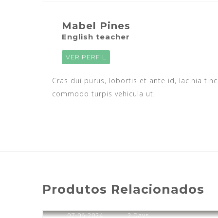
Mabel Pines
English teacher
VER PERFIL
Cras dui purus, lobortis et ante id, lacinia ti
commodo turpis vehicula ut.
Produtos Relacionados
07-06-2024
2 Days