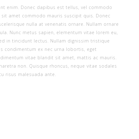
cidunt enim. Donec dapibus est tellus, vel commodo
na, sit amet commodo mauris suscipit quis. Donec
celerisque nulla at venenatis ornare. Nullam ornare
icula. Nunc metus sapien, elementum vitae lorem eu,
Sed in tincidunt lectus. Nullam dignissim tristique
uis condimentum ex nec urna lobortis, eget
imentum vitae blandit sit amet, mattis ac mauris.
 pharetra non. Quisque rhoncus, neque vitae sodales
cu risus malesuada ante.