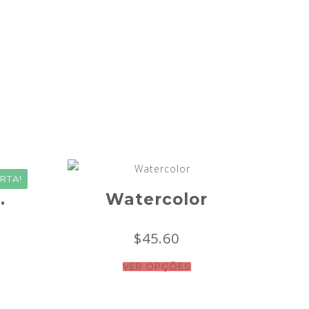
RTA!
.
Watercolor
$
45.60
VER OPÇÕES