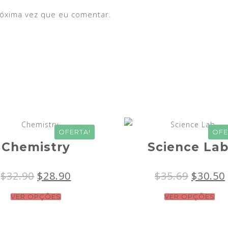
róxima vez que eu comentar.
OFERTA!
OFE
Chemistry
Science Lab
$
32.90
$
28.90
$
35.69
$
30.50
VER OPÇÕES
VER OPÇÕES